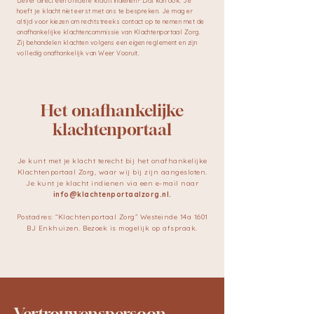
Liever direct een officiële klacht indienen? ​Dat kan ook. Je
hoeft je klacht niet eerst met ons te bespreken. Je mag er
altijd voor kiezen om rechtstreeks contact op te nemen met de
onafhankelijke klachtencommissie van Klachtenportaal Zorg.
Zij behandelen klachten volgens een eigen reglement en zijn
volledig onafhankelijk van Weer Vooruit.
Het onafhankelijke
klachtenportaal
Je kunt met je klacht terecht bij het onafhankelijke
Klachtenportaal Zorg, waar wij bij zijn aangesloten.
Je kunt je klacht indienen via een e-mail naar
info@klachtenportaalzorg.nl
.
Postadres: “Klachtenportaal Zorg” Westeinde 14a 1601
BJ Enkhuizen. Bezoek is mogelijk op afspraak.
Vertrouwenspersoon