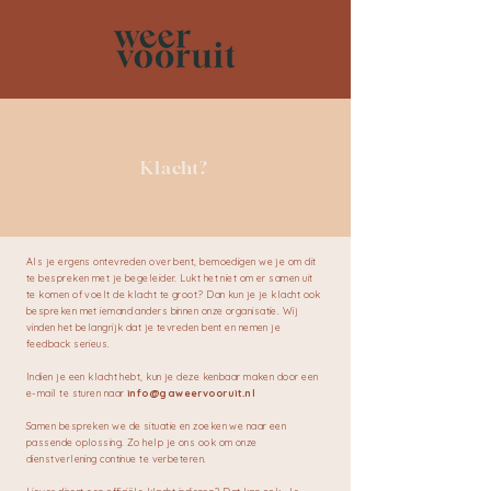
Klacht?
Als je ergens ontevreden over bent, bemoedigen we je om dit
te bespreken met je begeleider. Lukt het niet om er samen uit
te komen of voelt de klacht te groot? Dan kun je je klacht ook
bespreken met iemand anders binnen onze organisatie. Wij
vinden het belangrijk dat je tevreden bent en nemen je
feedback serieus.
Indien je een klacht hebt, kun je deze kenbaar maken door een
e-mail te sturen naar
info@gaweervooruit.nl
Samen bespreken we de situatie en zoeken we naar een
passende oplossing. Zo help je ons ook om onze
dienstverlening continue te verbeteren. ​