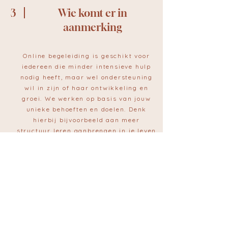
3
Wie komt er in
aanmerking
Online begeleiding is geschikt voor
iedereen die minder intensieve hulp
nodig heeft, maar wel ondersteuning
wil in zijn of haar ontwikkeling en
groei. We werken op basis van jouw
unieke behoeften en doelen. Denk
hierbij bijvoorbeeld aan meer
structuur leren aanbrengen in je leven
of meer inzicht in jouw diagnose en
wat dit betekent voor jou.
4
Voordelen van online
begeleiding